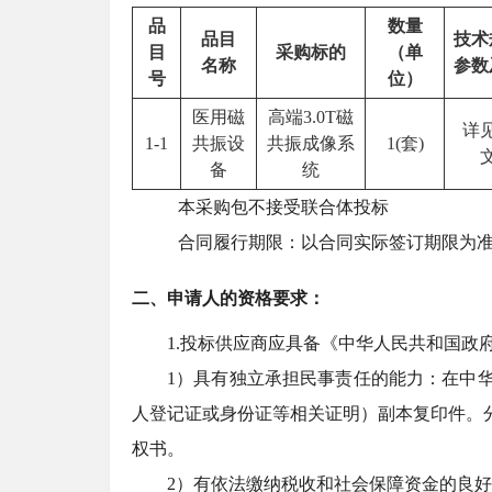
品
数量
品目
技术
目
采购标的
（单
名称
参数
号
位）
医用磁
高端3.0T磁
详
1-1
共振设
共振成像系
1(套)
备
统
本采购包不接受联合体投标
合同履行期限：以合同实际签订期限为
二、申请人的资格要求：
1.投标供应商应具备《中华人民共和国政
1）具有独立承担民事责任的能力：在中
人登记证或身份证等相关证明）副本复印件。
权书。
2）有依法缴纳税收和社会保障资金的良